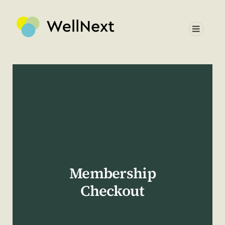
Vai
al
Menu
contenuto
Membership
Checkout