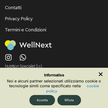
Contatti
Privacy Policy
Termini e Condizioni
I
W
n
h
Nutrition Specialist S.r.l.
s
a
Piazzale Cadorna n. 2, Milano (MI)
t
t
Informativa
C.F. e partita IVA 11844420965
Noi e alcuni partner selezionati utilizziamo cookie o
a
s
tecnologie simili come specificato nella
cookie
g
a
policy
r
p
Accetta
Rifiuta
a
p